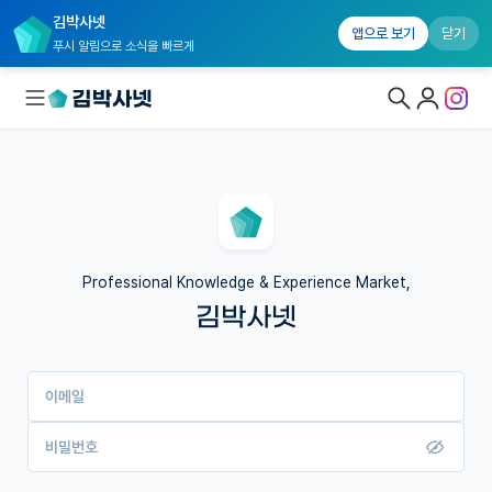
김박사넷
앱으로 보기
닫기
푸시 알림으로 소식을 빠르게
대학원생 모집
국내대학원 정보
연구실&오픈랩
Professional Knowledge & Experience Market,
김박사넷
커뮤니티
커리어
이메일
유학교육
이벤트
비밀번호
반도체 아카데미