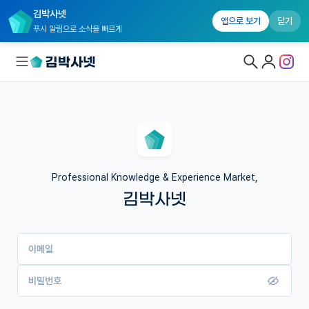
김박사넷
앱으로 보기
닫기
푸시 알림으로 소식을 빠르게
대학원생 모집
국내대학원 정보
연구실&오픈랩
Professional Knowledge & Experience Market,
김박사넷
커뮤니티
커리어
이메일
유학교육
이벤트
비밀번호
반도체 아카데미