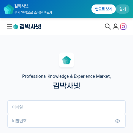
김박사넷
앱으로 보기
닫기
푸시 알림으로 소식을 빠르게
대학원생 모집
국내대학원 정보
연구실&오픈랩
Professional Knowledge & Experience Market,
김박사넷
커뮤니티
커리어
이메일
유학교육
이벤트
비밀번호
반도체 아카데미