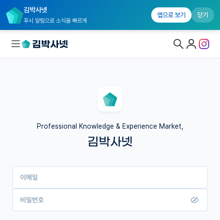
김박사넷
앱으로 보기
닫기
푸시 알림으로 소식을 빠르게
대학원생 모집
국내대학원 정보
연구실&오픈랩
Professional Knowledge & Experience Market,
김박사넷
커뮤니티
커리어
이메일
유학교육
이벤트
비밀번호
반도체 아카데미