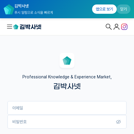
김박사넷
앱으로 보기
닫기
푸시 알림으로 소식을 빠르게
대학원생 모집
국내대학원 정보
연구실&오픈랩
Professional Knowledge & Experience Market,
김박사넷
커뮤니티
커리어
이메일
유학교육
이벤트
비밀번호
반도체 아카데미