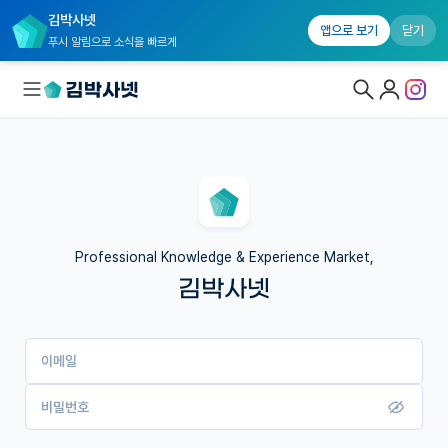
김박사넷
앱으로 보기
닫기
푸시 알림으로 소식을 빠르게
대학원생 모집
국내대학원 정보
연구실&오픈랩
Professional Knowledge & Experience Market,
김박사넷
커뮤니티
커리어
이메일
유학교육
이벤트
비밀번호
반도체 아카데미