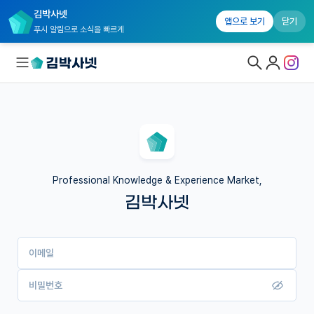
김박사넷
앱으로 보기
닫기
푸시 알림으로 소식을 빠르게
대학원생 모집
국내대학원 정보
연구실&오픈랩
Professional Knowledge & Experience Market,
김박사넷
커뮤니티
커리어
이메일
유학교육
이벤트
비밀번호
반도체 아카데미