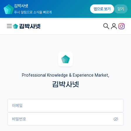
김박사넷
앱으로 보기
닫기
푸시 알림으로 소식을 빠르게
대학원생 모집
국내대학원 정보
연구실&오픈랩
Professional Knowledge & Experience Market,
김박사넷
커뮤니티
커리어
이메일
유학교육
이벤트
비밀번호
반도체 아카데미