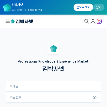
김박사넷
앱으로 보기
닫기
푸시 알림으로 소식을 빠르게
대학원생 모집
국내대학원 정보
연구실&오픈랩
Professional Knowledge & Experience Market,
김박사넷
커뮤니티
커리어
이메일
유학교육
이벤트
비밀번호
반도체 아카데미