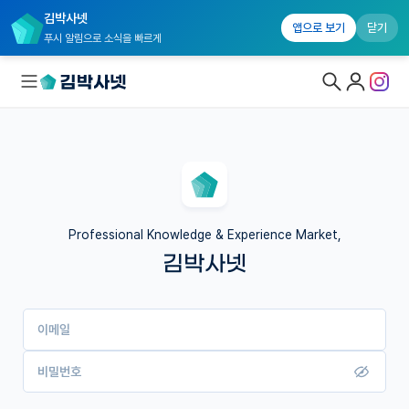
김박사넷
앱으로 보기
닫기
푸시 알림으로 소식을 빠르게
대학원생 모집
국내대학원 정보
연구실&오픈랩
Professional Knowledge & Experience Market,
김박사넷
커뮤니티
커리어
이메일
유학교육
이벤트
비밀번호
반도체 아카데미