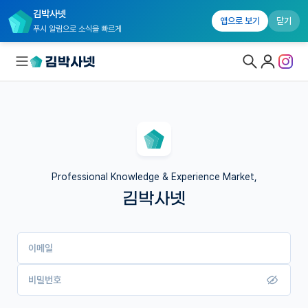
김박사넷
앱으로 보기
닫기
푸시 알림으로 소식을 빠르게
대학원생 모집
국내대학원 정보
연구실&오픈랩
Professional Knowledge & Experience Market,
김박사넷
커뮤니티
커리어
이메일
유학교육
이벤트
비밀번호
반도체 아카데미