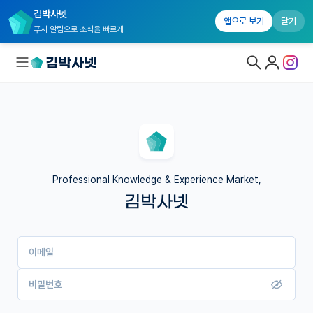
김박사넷
앱으로 보기
닫기
푸시 알림으로 소식을 빠르게
대학원생 모집
국내대학원 정보
연구실&오픈랩
Professional Knowledge & Experience Market,
김박사넷
커뮤니티
커리어
이메일
유학교육
이벤트
비밀번호
반도체 아카데미