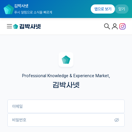
김박사넷
앱으로 보기
닫기
푸시 알림으로 소식을 빠르게
대학원생 모집
국내대학원 정보
연구실&오픈랩
Professional Knowledge & Experience Market,
김박사넷
커뮤니티
커리어
이메일
유학교육
이벤트
비밀번호
반도체 아카데미