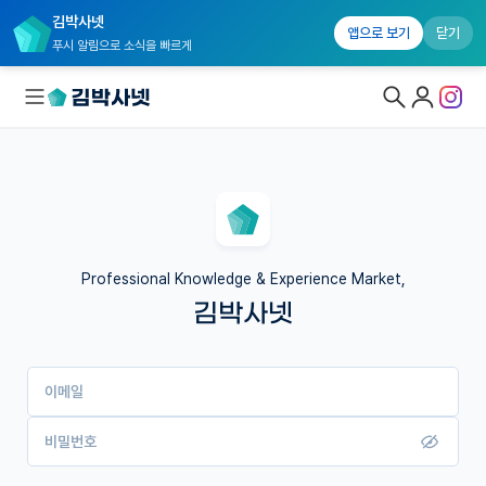
김박사넷
앱으로 보기
닫기
푸시 알림으로 소식을 빠르게
대학원생 모집
국내대학원 정보
연구실&오픈랩
Professional Knowledge & Experience Market,
김박사넷
커뮤니티
커리어
이메일
유학교육
이벤트
비밀번호
반도체 아카데미