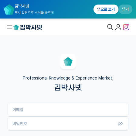
김박사넷
앱으로 보기
닫기
푸시 알림으로 소식을 빠르게
대학원생 모집
국내대학원 정보
연구실&오픈랩
Professional Knowledge & Experience Market,
김박사넷
커뮤니티
커리어
이메일
유학교육
이벤트
비밀번호
반도체 아카데미