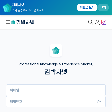
김박사넷
앱으로 보기
닫기
푸시 알림으로 소식을 빠르게
대학원생 모집
국내대학원 정보
연구실&오픈랩
Professional Knowledge & Experience Market,
김박사넷
커뮤니티
커리어
이메일
유학교육
이벤트
비밀번호
반도체 아카데미