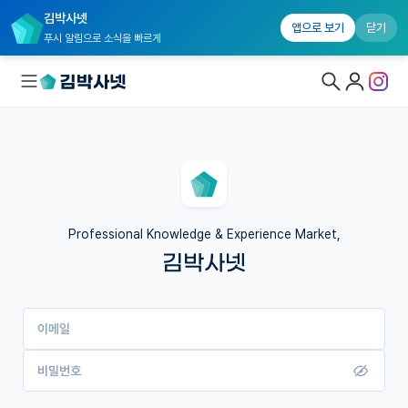
김박사넷
앱으로 보기
닫기
푸시 알림으로 소식을 빠르게
대학원생 모집
국내대학원 정보
연구실&오픈랩
Professional Knowledge & Experience Market,
김박사넷
커뮤니티
커리어
이메일
유학교육
이벤트
비밀번호
반도체 아카데미