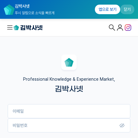
김박사넷
앱으로 보기
닫기
푸시 알림으로 소식을 빠르게
대학원생 모집
국내대학원 정보
연구실&오픈랩
Professional Knowledge & Experience Market,
김박사넷
커뮤니티
커리어
이메일
유학교육
이벤트
비밀번호
반도체 아카데미