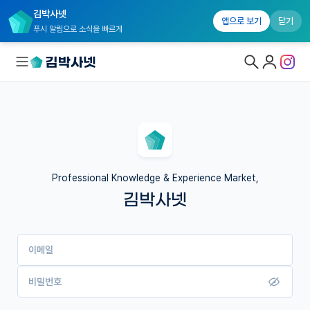
김박사넷
앱으로 보기
닫기
푸시 알림으로 소식을 빠르게
대학원생 모집
국내대학원 정보
연구실&오픈랩
Professional Knowledge & Experience Market,
김박사넷
커뮤니티
커리어
이메일
유학교육
이벤트
비밀번호
반도체 아카데미