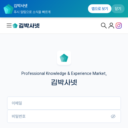
김박사넷
앱으로 보기
닫기
푸시 알림으로 소식을 빠르게
대학원생 모집
국내대학원 정보
연구실&오픈랩
Professional Knowledge & Experience Market,
김박사넷
커뮤니티
커리어
이메일
유학교육
이벤트
비밀번호
반도체 아카데미