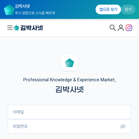
김박사넷
앱으로 보기
닫기
푸시 알림으로 소식을 빠르게
대학원생 모집
국내대학원 정보
연구실&오픈랩
Professional Knowledge & Experience Market,
김박사넷
커뮤니티
커리어
이메일
유학교육
이벤트
비밀번호
반도체 아카데미