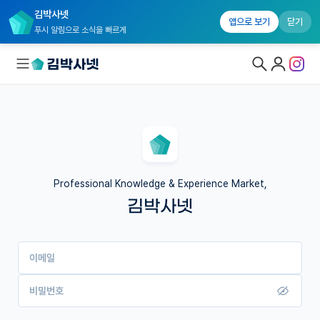
김박사넷
앱으로 보기
닫기
푸시 알림으로 소식을 빠르게
대학원생 모집
국내대학원 정보
연구실&오픈랩
Professional Knowledge & Experience Market,
김박사넷
커뮤니티
커리어
이메일
유학교육
이벤트
비밀번호
반도체 아카데미