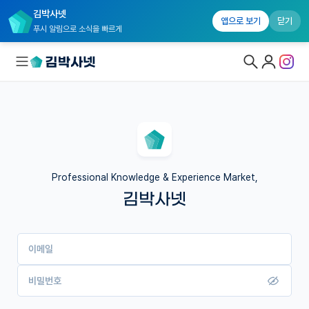
김박사넷
앱으로 보기
닫기
푸시 알림으로 소식을 빠르게
대학원생 모집
국내대학원 정보
연구실&오픈랩
Professional Knowledge & Experience Market,
김박사넷
커뮤니티
커리어
이메일
유학교육
이벤트
비밀번호
반도체 아카데미