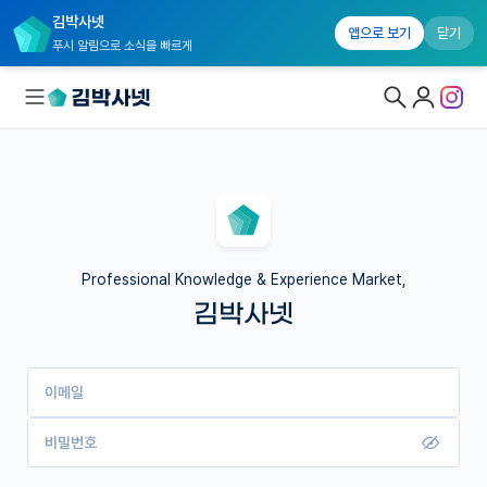
김박사넷
앱으로 보기
닫기
푸시 알림으로 소식을 빠르게
대학원생 모집
국내대학원 정보
연구실&오픈랩
Professional Knowledge & Experience Market,
김박사넷
커뮤니티
커리어
이메일
유학교육
이벤트
비밀번호
반도체 아카데미