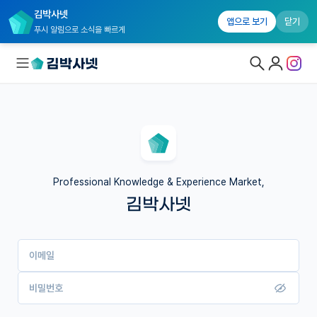
김박사넷
앱으로 보기
닫기
푸시 알림으로 소식을 빠르게
대학원생 모집
국내대학원 정보
연구실&오픈랩
Professional Knowledge & Experience Market,
김박사넷
커뮤니티
커리어
이메일
유학교육
이벤트
비밀번호
반도체 아카데미