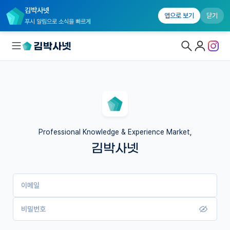
김박사넷
앱으로 보기
닫기
푸시 알림으로 소식을 빠르게
대학원생 모집
국내대학원 정보
연구실&오픈랩
Professional Knowledge & Experience Market,
김박사넷
커뮤니티
커리어
이메일
유학교육
이벤트
비밀번호
반도체 아카데미