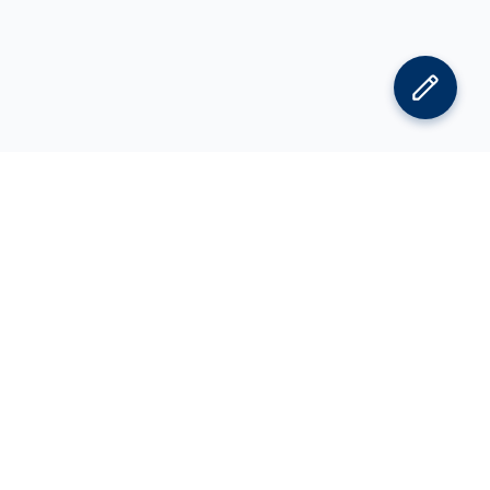
김박사넷 홈으로
김박사넷 유학교육 홈으로
PI
공지사항
광고 문의
제휴 문의