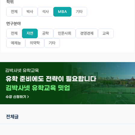
학위
미국 유학 게시판
전체
박사
석사
MBA
기타
연구분야
어드미션 포스팅
전체
자연
공학
인문사회
경영경제
교육
블로그
예체능
의약학
기타
이벤트
오픈카톡
이벤트
반도체 아카데미
재팬라운지 🌸
전체글