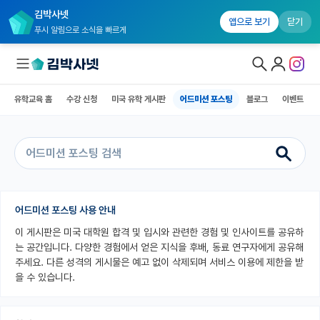
김박사넷
유학교육 홈
수강 신청
미국 유학 게시판
어드미션 포스팅
블로그
앱으로 보기
닫기
푸시 알림으로 소식을 빠르게
유학교육 홈
수강 신청
미국 유학 게시판
어드미션 포스팅
블로그
이벤트
대학원생 모집
국내대학원 정보
연구실&오픈랩
커뮤니티
어드미션 포스팅 사용 안내
이 게시판은 미국 대학원 합격 및 입시와 관련한 경험 및 인사이트를 공유하
커리어
는 공간입니다. 다양한 경험에서 얻은 지식을 후배, 동료 연구자에게 공유해
유학교육
주세요. 다른 성격의 게시물은 예고 없이 삭제되며 서비스 이용에 제한을 받
을 수 있습니다.
유학교육 홈
수강 신청