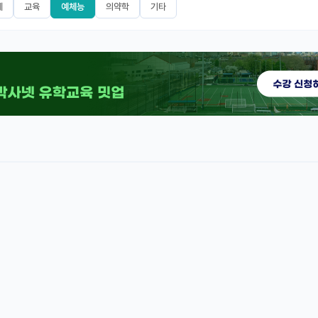
제
교육
예체능
의약학
기타