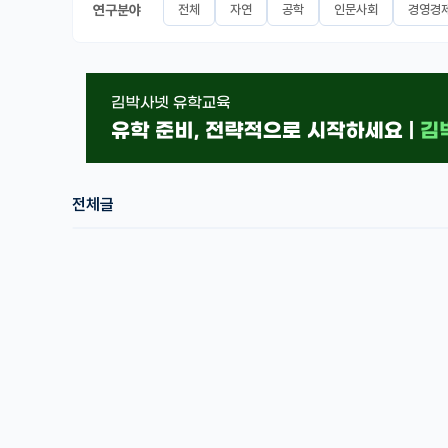
연구분야
전체
자연
공학
인문사회
경영경
전체글