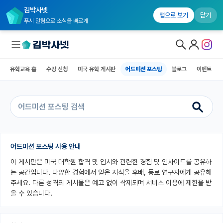
김박사넷
유학교육 홈
수강 신청
미국 유학 게시판
어드미션 포스팅
블로그
앱으로 보기
닫기
푸시 알림으로 소식을 빠르게
유학교육 홈
수강 신청
미국 유학 게시판
어드미션 포스팅
블로그
이벤트
대학원생 모집
국내대학원 정보
연구실&오픈랩
커뮤니티
어드미션 포스팅 사용 안내
이 게시판은 미국 대학원 합격 및 입시와 관련한 경험 및 인사이트를 공유하
커리어
는 공간입니다. 다양한 경험에서 얻은 지식을 후배, 동료 연구자에게 공유해
유학교육
주세요. 다른 성격의 게시물은 예고 없이 삭제되며 서비스 이용에 제한을 받
을 수 있습니다.
유학교육 홈
수강 신청