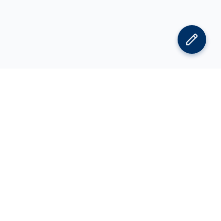
김박사넷 홈으로
김박사넷 유학교육 홈으로
PI
공지사항
광고 문의
제휴 문의