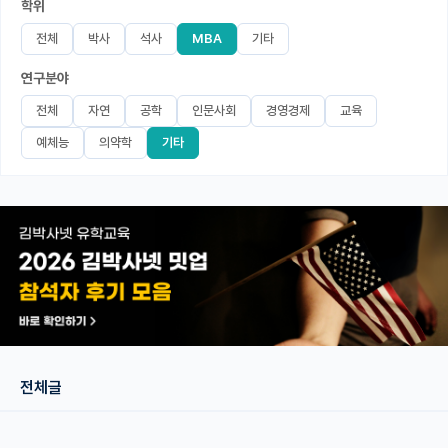
학위
미국 유학 게시판
전체
박사
석사
MBA
기타
연구분야
어드미션 포스팅
전체
자연
공학
인문사회
경영경제
교육
블로그
예체능
의약학
기타
이벤트
오픈카톡
이벤트
반도체 아카데미
재팬라운지 🌸
전체글