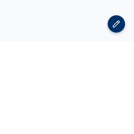
김박사넷 홈으로
김박사넷 유학교육 홈으로
PI
공지사항
광고 문의
제휴 문의