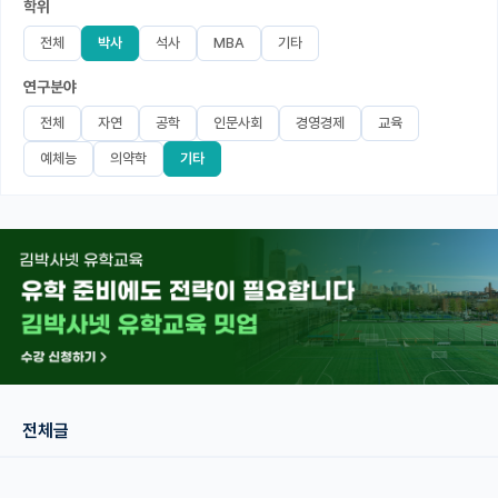
학위
미국 유학 게시판
전체
박사
석사
MBA
기타
연구분야
어드미션 포스팅
전체
자연
공학
인문사회
경영경제
교육
블로그
예체능
의약학
기타
이벤트
오픈카톡
이벤트
반도체 아카데미
재팬라운지 🌸
전체글