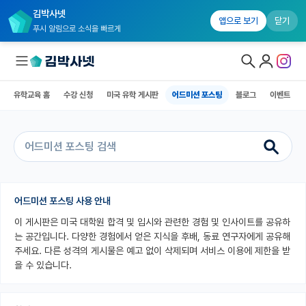
김박사넷
유학교육 홈
수강 신청
미국 유학 게시판
어드미션 포스팅
블로그
앱으로 보기
닫기
푸시 알림으로 소식을 빠르게
유학교육 홈
수강 신청
미국 유학 게시판
어드미션 포스팅
블로그
이벤트
대학원생 모집
국내대학원 정보
연구실&오픈랩
커뮤니티
어드미션 포스팅 사용 안내
이 게시판은 미국 대학원 합격 및 입시와 관련한 경험 및 인사이트를 공유하
커리어
는 공간입니다. 다양한 경험에서 얻은 지식을 후배, 동료 연구자에게 공유해
유학교육
주세요. 다른 성격의 게시물은 예고 없이 삭제되며 서비스 이용에 제한을 받
을 수 있습니다.
유학교육 홈
수강 신청