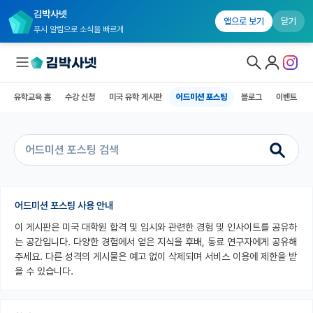
김박사넷
유학교육 홈
수강 신청
미국 유학 게시판
어드미션 포스팅
블로그
앱으로 보기
닫기
푸시 알림으로 소식을 빠르게
유학교육 홈
수강 신청
미국 유학 게시판
어드미션 포스팅
블로그
이벤트
대학원생 모집
국내대학원 정보
연구실&오픈랩
커뮤니티
어드미션 포스팅 사용 안내
이 게시판은 미국 대학원 합격 및 입시와 관련한 경험 및 인사이트를 공유하
커리어
는 공간입니다. 다양한 경험에서 얻은 지식을 후배, 동료 연구자에게 공유해
유학교육
주세요. 다른 성격의 게시물은 예고 없이 삭제되며 서비스 이용에 제한을 받
을 수 있습니다.
유학교육 홈
수강 신청