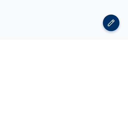
김박사넷 홈으로
김박사넷 유학교육 홈으로
PI
공지사항
광고 문의
제휴 문의