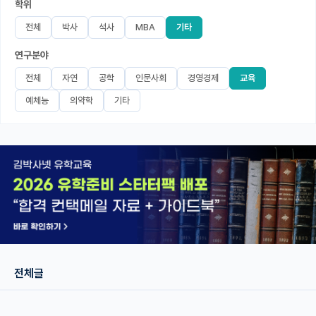
학위
미국 유학 게시판
전체
박사
석사
MBA
기타
연구분야
어드미션 포스팅
전체
자연
공학
인문사회
경영경제
교육
블로그
예체능
의약학
기타
이벤트
오픈카톡
이벤트
반도체 아카데미
재팬라운지 🌸
전체글