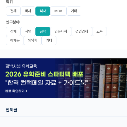
학위
미국 유학 게시판
전체
박사
석사
MBA
기타
연구분야
어드미션 포스팅
전체
자연
공학
인문사회
경영경제
교육
블로그
예체능
의약학
기타
이벤트
오픈카톡
이벤트
반도체 아카데미
재팬라운지 🌸
전체글