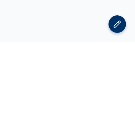
김박사넷 홈으로
김박사넷 유학교육 홈으로
PI
공지사항
광고 문의
제휴 문의