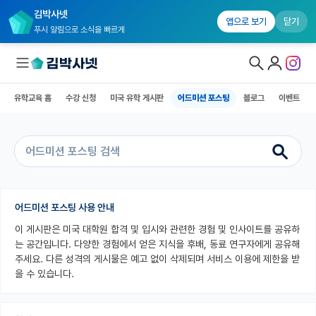
김박사넷
유학교육 홈
수강 신청
미국 유학 게시판
어드미션 포스팅
블로그
앱으로 보기
닫기
푸시 알림으로 소식을 빠르게
유학교육 홈
수강 신청
미국 유학 게시판
어드미션 포스팅
블로그
이벤트
대학원생 모집
국내대학원 정보
연구실&오픈랩
커뮤니티
어드미션 포스팅 사용 안내
이 게시판은 미국 대학원 합격 및 입시와 관련한 경험 및 인사이트를 공유하
커리어
는 공간입니다. 다양한 경험에서 얻은 지식을 후배, 동료 연구자에게 공유해
유학교육
주세요. 다른 성격의 게시물은 예고 없이 삭제되며 서비스 이용에 제한을 받
을 수 있습니다.
유학교육 홈
수강 신청