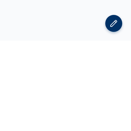
김박사넷 홈으로
김박사넷 유학교육 홈으로
PI
공지사항
광고 문의
제휴 문의