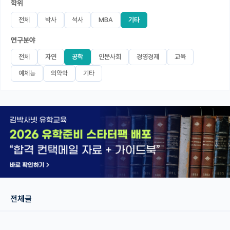
학위
미국 유학 게시판
전체
박사
석사
MBA
기타
연구분야
어드미션 포스팅
전체
자연
공학
인문사회
경영경제
교육
블로그
예체능
의약학
기타
이벤트
오픈카톡
이벤트
반도체 아카데미
재팬라운지 🌸
전체글