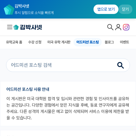
김박사넷
유학교육 홈
수강 신청
미국 유학 게시판
어드미션 포스팅
블로그
앱으로 보기
닫기
푸시 알림으로 소식을 빠르게
유학교육 홈
수강 신청
미국 유학 게시판
어드미션 포스팅
블로그
이벤트
대학원생 모집
국내대학원 정보
연구실&오픈랩
커뮤니티
어드미션 포스팅 사용 안내
이 게시판은 미국 대학원 합격 및 입시와 관련한 경험 및 인사이트를 공유하
커리어
는 공간입니다. 다양한 경험에서 얻은 지식을 후배, 동료 연구자에게 공유해
유학교육
주세요. 다른 성격의 게시물은 예고 없이 삭제되며 서비스 이용에 제한을 받
을 수 있습니다.
유학교육 홈
수강 신청