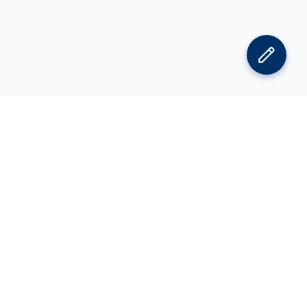
김박사넷 홈으로
김박사넷 유학교육 홈으로
PI
공지사항
광고 문의
제휴 문의