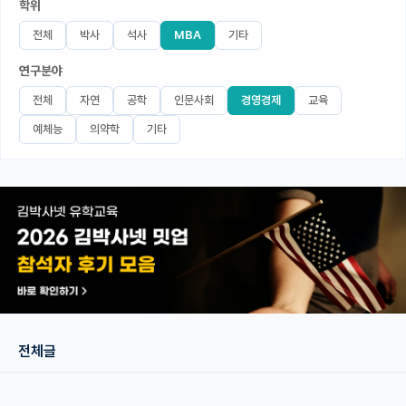
학위
미국 유학 게시판
전체
박사
석사
MBA
기타
연구분야
어드미션 포스팅
전체
자연
공학
인문사회
경영경제
교육
블로그
예체능
의약학
기타
이벤트
오픈카톡
이벤트
반도체 아카데미
재팬라운지 🌸
전체글