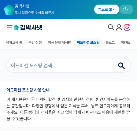
김박사넷
유학교육 홈
수강 신청
미국 유학 게시판
어드미션 포스팅
블로그
앱으로 보기
닫기
푸시 알림으로 소식을 빠르게
유학교육 홈
수강 신청
미국 유학 게시판
어드미션 포스팅
블로그
이벤트
대학원생 모집
국내대학원 정보
연구실&오픈랩
커뮤니티
어드미션 포스팅 사용 안내
이 게시판은 미국 대학원 합격 및 입시와 관련한 경험 및 인사이트를 공유하
커리어
는 공간입니다. 다양한 경험에서 얻은 지식을 후배, 동료 연구자에게 공유해
유학교육
주세요. 다른 성격의 게시물은 예고 없이 삭제되며 서비스 이용에 제한을 받
을 수 있습니다.
유학교육 홈
수강 신청