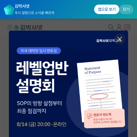
김박사넷
앱으로 보기
닫기
푸시 알림으로 소식을 빠르게
대학원생 모집
국내대학원 정보
연구실&오픈랩
연구실&오픈랩 홈
오픈랩 전체보기
이정렬
교수
PI 회원 신청
서울대학교 임상교실
커뮤니티
leejrmd@snu.ac.kr
http://fpels.snu.ac.kr
커리어