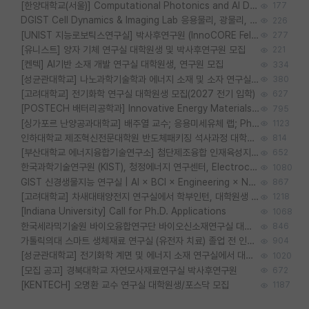
[한양대학교(서울)] Computational Photonics and AI Design Lab 대학원생 모집
177
DGIST Cell Dynamics & Imaging Lab 응용물리, 광물리, 양자, 생물물리 대학원생 모집 [삼성과제, 전문연TO]
226
[UNIST 지능로보틱스연구실] 박사후연구원 (InnoCORE Fellow) 모집 공고
277
[유니스트] 양자 기체 연구실 대학원생 및 박사후연구원 모집
221
[켄텍] AI기반 소재 개발 연구실 대학원생, 연구원 모집
334
[성균관대학교] 나노과학기술학과 에너지 소재 및 소자 연구실 대학원생 모집
380
[고려대학교] 전기화학 연구실 대학원생 모집(2027 전기 입학)
627
[POSTECH 배터리공학과] Innovative Energy Materials Lab 대학원생 모집 (특성화대학원)
795
[싱가포르 난양공과대학교] 배주열 교수; 응용미세유체 랩; PhD/Postdoc/Visiting 모집
1123
인하대학교 제조혁신전문대학원 반도체패키징 석사과정 대학원생 모집
814
[부산대학교 에너지융합기술연구소] 첨단제조융합 인재육성지원 박사후연구원 채용 (이진홍 교수님 연구실)
652
한국과학기술연구원 (KIST), 청정에너지 연구센터, Electrochemical Materials and Devices (Emd) Lab에서 학생을 모집합니다. (연,고대)
1080
GIST 신경생물지능 연구실 | AI × BCI × Engineering × Neuroscience 이노코어 Post-doc 모집
867
[고려대학교] 차새대태양전지 연구실에서 학부인턴, 대학원생 및 Post.Doc.을 모집합니다.
1218
[Indiana University] Call for Ph.D. Applications
1068
한국세라믹기술원 바이오융합연구단 바이오신소재연구실 대학원생/학부인턴 모집
846
가톨릭의대 스마트 생체재료 연구실 (유전자 치료) 졸업 전 인턴 및 대학원생 모집
904
[성균관대학교] 전기화학 계면 및 에너지 소재 연구실에서 대학원생을 모집합니다.
1020
[모집 공고] 경북대학교 자연모사재료연구실 박사후연구원
672
[KENTECH] 오명환 교수 연구실 대학원생/포스닥 모집
1187