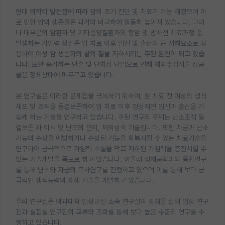
현대 의학이 발전함에 따라 암의 조기 진단 및 치료가 가능 해졌으며 이
로 인한 암의 생존율은 과거와 비교하여 월등히 높아져 있습니다. 그러
나 대부분의 암환자 및 기타종양질환자의 항암 및 방사선 치료과정 중
발생하는 가임력 상실은 암 치료 이후 임신 및 출산의 큰 저해요소로 작
용하여 여성 암 생존자의 삶의 질을 저하시키는 주된 원인이 되고 있습
니다. 또한 증가하는 만혼 및 난치성 난임으로 인해 체외수정시술 성공
률은 정체상태에 머무르고 있습니다.
본 연구실은 이러한 문제점을 극복하기 위하여, 암 치료 전 여성의 생식
세포 및 조직을 동결보존하여 암 치료 이후 정상적인 임신과 출산을 가
능케 하는 기술을 연구하고 있습니다. 주된 연구의 주제는 난소조직 동
결보존 과 이식 및 난포의 분리, 체외성숙 기술입니다. 또한 자궁과 난소
기능의 손상을 예방하거나 손상된 기능을 회복시킬 수 있는 치료기술을
연구하여 궁극적으로 가임력 소실을 막고 저하된 가임력을 증진시킬 수
있는 기술개발을 목표로 하고 있습니다. 아울러 생체공학과의 융합연구
를 통해 난소와 자궁의 모사연구를 진행하고 있으며 이를 통해 보다 궁
극적인 생식능력의 재생 기술을 개발하고 있습니다.
우리 연구실은 의과대학 임상교실 소속 연구실의 장점을 살려 임상 연구
진과 실험실 연구진의 교류와 조화를 통해 보다 높은 수준의 연구를 수
행하고 있습니다.