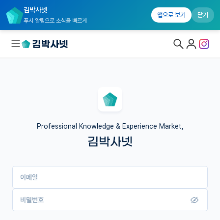
김박사넷
앱으로 보기
닫기
푸시 알림으로 소식을 빠르게
대학원생 모집
국내대학원 정보
연구실&오픈랩
Professional Knowledge & Experience Market,
김박사넷
커뮤니티
커리어
이메일
유학교육
이벤트
비밀번호
반도체 아카데미