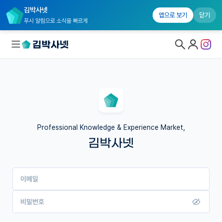
김박사넷
앱으로 보기
닫기
푸시 알림으로 소식을 빠르게
대학원생 모집
국내대학원 정보
연구실&오픈랩
Professional Knowledge & Experience Market,
김박사넷
커뮤니티
커리어
이메일
유학교육
이벤트
비밀번호
반도체 아카데미