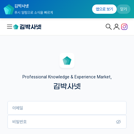
김박사넷
앱으로 보기
닫기
푸시 알림으로 소식을 빠르게
대학원생 모집
국내대학원 정보
연구실&오픈랩
Professional Knowledge & Experience Market,
김박사넷
커뮤니티
커리어
이메일
유학교육
이벤트
비밀번호
반도체 아카데미