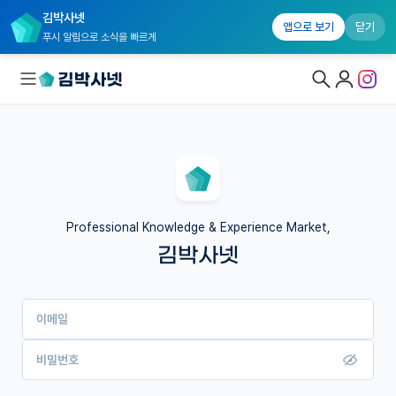
김박사넷
앱으로 보기
닫기
푸시 알림으로 소식을 빠르게
대학원생 모집
국내대학원 정보
연구실&오픈랩
Professional Knowledge & Experience Market,
김박사넷
커뮤니티
커리어
이메일
유학교육
이벤트
비밀번호
반도체 아카데미