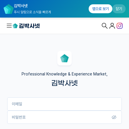
김박사넷
앱으로 보기
닫기
푸시 알림으로 소식을 빠르게
대학원생 모집
국내대학원 정보
연구실&오픈랩
Professional Knowledge & Experience Market,
김박사넷
커뮤니티
커리어
이메일
유학교육
이벤트
비밀번호
반도체 아카데미