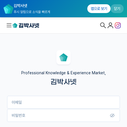
김박사넷
앱으로 보기
닫기
푸시 알림으로 소식을 빠르게
대학원생 모집
국내대학원 정보
연구실&오픈랩
Professional Knowledge & Experience Market,
김박사넷
커뮤니티
커리어
이메일
유학교육
이벤트
비밀번호
반도체 아카데미