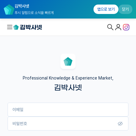
김박사넷
앱으로 보기
닫기
푸시 알림으로 소식을 빠르게
대학원생 모집
국내대학원 정보
연구실&오픈랩
Professional Knowledge & Experience Market,
김박사넷
커뮤니티
커리어
이메일
유학교육
이벤트
비밀번호
반도체 아카데미