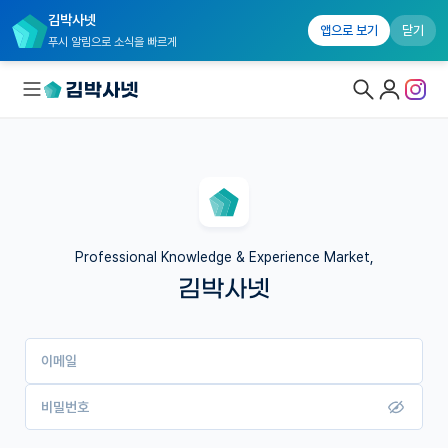
김박사넷
앱으로 보기
닫기
푸시 알림으로 소식을 빠르게
대학원생 모집
국내대학원 정보
연구실&오픈랩
Professional Knowledge & Experience Market,
김박사넷
커뮤니티
커리어
이메일
유학교육
이벤트
비밀번호
반도체 아카데미