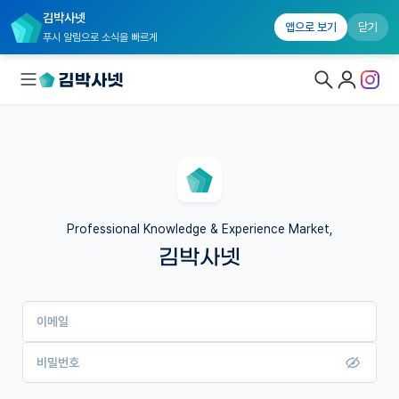
김박사넷
앱으로 보기
닫기
푸시 알림으로 소식을 빠르게
대학원생 모집
국내대학원 정보
연구실&오픈랩
Professional Knowledge & Experience Market,
김박사넷
커뮤니티
커리어
이메일
유학교육
이벤트
비밀번호
반도체 아카데미