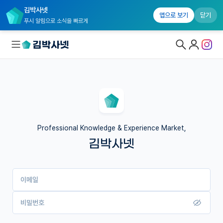
김박사넷
앱으로 보기
닫기
푸시 알림으로 소식을 빠르게
대학원생 모집
국내대학원 정보
연구실&오픈랩
Professional Knowledge & Experience Market,
김박사넷
커뮤니티
커리어
이메일
유학교육
이벤트
비밀번호
반도체 아카데미