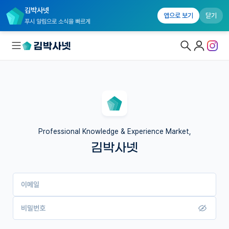
김박사넷
앱으로 보기
닫기
푸시 알림으로 소식을 빠르게
대학원생 모집
국내대학원 정보
연구실&오픈랩
Professional Knowledge & Experience Market,
김박사넷
커뮤니티
커리어
이메일
유학교육
이벤트
비밀번호
반도체 아카데미