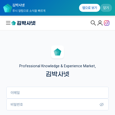
김박사넷
앱으로 보기
닫기
푸시 알림으로 소식을 빠르게
대학원생 모집
국내대학원 정보
연구실&오픈랩
Professional Knowledge & Experience Market,
김박사넷
커뮤니티
커리어
이메일
유학교육
이벤트
비밀번호
반도체 아카데미