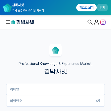
김박사넷
앱으로 보기
닫기
푸시 알림으로 소식을 빠르게
대학원생 모집
국내대학원 정보
연구실&오픈랩
Professional Knowledge & Experience Market,
김박사넷
커뮤니티
커리어
이메일
유학교육
이벤트
비밀번호
반도체 아카데미