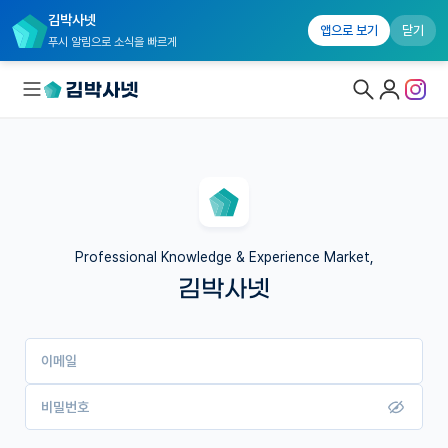
김박사넷
앱으로 보기
닫기
푸시 알림으로 소식을 빠르게
대학원생 모집
국내대학원 정보
연구실&오픈랩
Professional Knowledge & Experience Market,
김박사넷
커뮤니티
커리어
이메일
유학교육
이벤트
비밀번호
반도체 아카데미