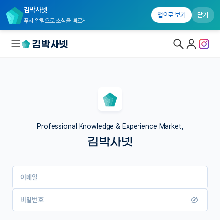
김박사넷
앱으로 보기
닫기
푸시 알림으로 소식을 빠르게
대학원생 모집
국내대학원 정보
연구실&오픈랩
Professional Knowledge & Experience Market,
김박사넷
커뮤니티
커리어
이메일
유학교육
이벤트
비밀번호
반도체 아카데미